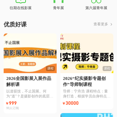
往期在线影展
青年展
第六届青年展
优质好课
查看更多
课程
课程
2026全国影展入展作品
2026“纪实摄影专题创
解析课
作”导师制课程
以道驭技，不止国展。何
导师：宁舟浩 课程特点：量
为“道”？是摄影创作的底层逻
身打造，根据学员自身特点和
辑，是系统性的方法论，是驾
需求制定培养计划；长期培
999
30000
￥
￥
驭技术的审美与思想。何
养，深入学习。
99
人订阅
为“技”？是具体的呈现手法，
是通往“国展”的规则与方法。