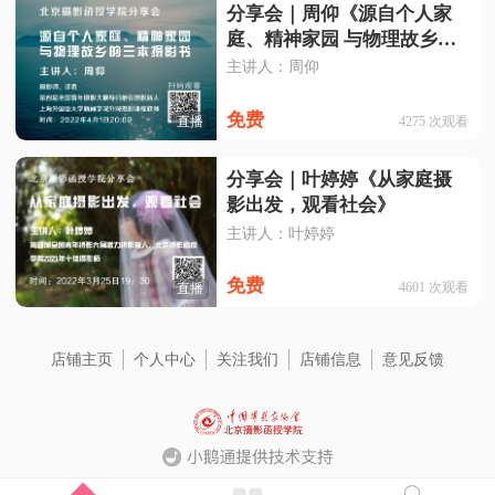
分享会｜周仰《源自个人家
庭、精神家园 与物理故乡的
三本摄影书》
主讲人：周仰
免费
4275
次观看
直播
分享会｜叶婷婷《从家庭摄
影出发，观看社会》
主讲人：叶婷婷
免费
4601
次观看
直播
店铺主页
个人中心
关注我们
店铺信息
意见反馈