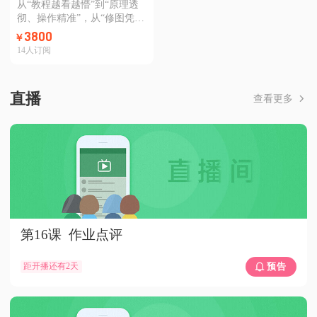
从“教程越看越懵”到“原理透
彻、操作精准”，从“修图凭感
觉”到“风格自成、作品惊
3800
￥
艳”——这不是天赋，而是系
14
人订阅
统训练的结果。 北京摄影函
授学院精心打造的数码摄影后
期系统课，为你搭建“知识-实
直播
查看更多
操-风格”学习方案：线上带练
·分阶段突破·案例实战·长期回
看，带你一站式通关！ 让后
期不再是短板，而是你作品的
超级加分项！
第16课 作业点评
距开播还有2天
预告