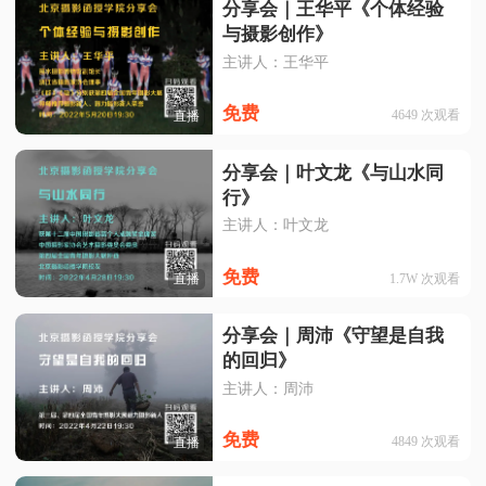
分享会｜王华平《个体经验
与摄影创作》
主讲人：王华平
免费
4649
次观看
直播
分享会｜叶文龙《与山水同
行》
主讲人：叶文龙
免费
1.7W
次观看
直播
分享会｜周沛《守望是自我
的回归》
主讲人：周沛
免费
4849
次观看
直播