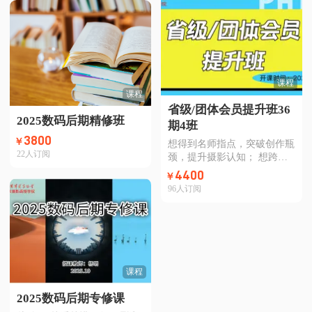
学院联合著名策展人、图片编
辑张晓蓉老师精心打磨“全国
影展入展作品解析课”，绝非
简单的“国展攻略”，而是希望
引领您将“国展”视为一个鲜活
的样本，深入洞悉摄影的本
课程
质。课程将以直播的形式开
课程
展，另附完整录播，系统性地
省级/团体会员提升班36
对海量国展入展作品进行多角
2025数码后期精修班
期4班
度分析、全方位解读，从而助
3800
￥
您以更开阔的视野和更成熟的
想得到名师指点，突破创作瓶
22
人订阅
思维，参透创作之“道”。快来
颈，提升摄影认知； 想跨越
解锁课程，加入学习吧！
地域，和全国各地的优秀摄影
4400
￥
搭子，相互陪伴共同成长。
96
人订阅
快来加入北京摄影函授学院为
您量身打造「省级/团体会员
提升班」吧！ 41年口碑认证×
36期教学沉淀× 10位业界大咖
组团授课，帮你构建系统化创
作思维，打开摄影创作全新视
课程
野。 12月7日开课，让我们一
起沉淀、提升，迎接视野全新
2025数码后期专修课
的春天~